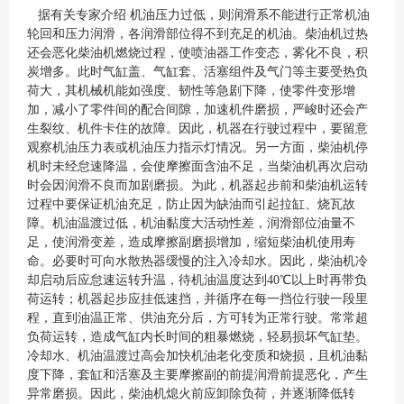
据有关专家介绍 机油压力过低，则润滑系不能进行正常机油
轮回和压力润滑，各润滑部位得不到充足的机油。柴油机过热
还会恶化柴油机燃烧过程，使喷油器工作变态，雾化不良，积
炭增多。此时气缸盖、气缸套、活塞组件及气门等主要受热负
荷大，其机械机能如强度、韧性等急剧下降，使零件变形增
加，减小了零件间的配合间隙，加速机件磨损，严峻时还会产
生裂纹、机件卡住的故障。因此，机器在行驶过程中，要留意
观察机油压力表或机油压力指示灯情况。另一方面，柴油机停
机时未经怠速降温，会使摩擦面含油不足，当柴油机再次启动
时会因润滑不良而加剧磨损。为此，机器起步前和柴油机运转
过程中要保证机油充足，防止因为缺油而引起拉缸、烧瓦故
障。机油温渡过低，机油黏度大活动性差，润滑部位油量不
足，使润滑变差，造成摩擦副磨损增加，缩短柴油机使用寿
命。必要时可向水散热器缓慢的注入冷却水。因此，柴油机冷
却启动后应怠速运转升温，待机油温度达到40℃以上时再带负
荷运转；机器起步应挂低速挡，并循序在每一挡位行驶一段里
程，直到油温正常、供油充分后，方可转为正常行驶。常常超
负荷运转，造成气缸内长时间的粗暴燃烧，轻易损坏气缸垫。
冷却水、机油温渡过高会加快机油老化变质和烧损，且机油黏
度下降，套缸和活塞及主要摩擦副的前提润滑前提恶化，产生
异常磨损。因此，柴油机熄火前应卸除负荷，并逐渐降低转