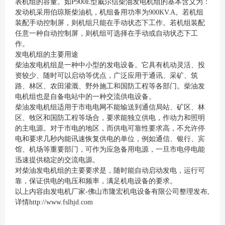
表机组的容量。如P900E型威尔信柴油发电机组的基本含义为：
发动机采用伯琼斯柴油机，机组备用功率为900KV.A。若机组
装配手动控制屏，则机组只能在手动状态下工作。若机组装配
任意一种自动控制屏，则机组可选择在手动或自动状态下工
作。
发电机组的主要用途
柴油发电机组是一种中小型的发电设备。它具有机动灵活、投
资较少、随时可以启动等优点，广泛应用于通讯、采矿、筑
路、林区、农田灌溉、野外施工和国防工程等各部门。柴油发
电机组也是自备电站中的一种交流供电设备。
柴油发电机组适用于市电电网不能输送到通信局站、矿区、林
区、牧区和国防工程等场合，要求能独立供电，作动力和照明
的主电源。对于市电的地区，而供电可靠性要求高，不允许停
电和要求几秒内能讯速恢复供电的单位，例如通信、银行、宾
馆、机场等重要部门，可作为应急备用电源，一旦市电停电能
迅速提供稳定的交流电源。
对柴油发电机组的主要要求是，随时能自动启动发电，运行可
靠，保证供电的电压和频率，满足机电设备的要求。
以上内容由发电机厂家-佛山市隆宏机电设备有限公司整理发布,
详情
http://www.fslhjd.com