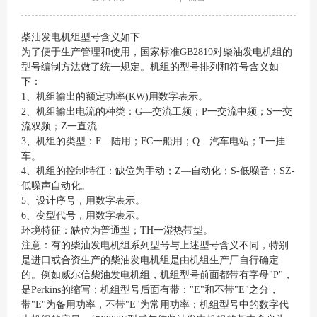
柴油发电机组型号含义如下
为了便于生产管理和使用，国家标准GB2819对柴油发电机组的
型号编制方法做了统一规定。机组的型号排列和符号含义如
下：
1、机组输出的额定功率(KW)用数字表示。
2、机组输出电流的种类：G—交流工频；P一交流中频；S一交
流双频；Z一直流
3、机组的类型：F—陆用；FC一船用；Q—汽车电站；T一挂
车。
4、机组的控制特征：缺位为手动；Z—自动化；S-低噪音；SZ-
低噪声自动化。
5、设计序号，用数字表示。
6、变型代号，用数字表示。
环境特征：缺位为普通型；TH一湿热带型。
注意：有的柴油发电机组系列型号与上述型号含义不同，特别
是进口或合资生产的柴油发电机组是由机组生产厂自行确定
的。例如威尔信柴油发电机组，机组型号前面都带有字母"P"，
是Perkins的缩写；机组型号后面有带："E"和不带"E"之分，
带"E"为备用功率，不带"E"为常用功率；机组型号中的数字代