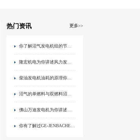
热门资讯
更多>>
你了解沼气发电机组的节源环保吗？
隆宏机电为你讲述风力发电机的定期检修维护
柴油发电机油耗的原理你知道吗？
沼气的单燃料与双燃料沼气发电机组的性能比较
佛山万迪发电机为你讲述发动机组产品分类
你有了解过GE-JENBACHER颜巴赫燃气发电机组吗？