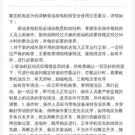
隆宏机电设为你讲解柴油发电机组安全使用注意要点，详情如
下：
柴油发电机组必须由熟悉机组结构、掌握安全操作规程的
人员上岗操作。新的或刚经过大修的柴油机组要按规定经过60
小时的磨合运转，并做好必要的保养。
1.对于新的或长期不用的发电机在投入正常运行之前，一定经
过严格的检查，主要检查绕组绝缘情况、接线情况等，如有不
符，进行必要处理。
2.柴油机起动后应慢慢提高转速，经检查确认一切完好的前提
下，可进行低速到额定转速的空载运行。空载运行时，着重检
查机油压力，有无异响，励磁电流、三相电压变化等
，如有异常情况——应立即停机检查。查明情况后，再行起
动。如一切正常，即可投入正常运行。操作人员要严密监视控
制屏上的仪表的变化情况，是否在许可范围，并作相应的
调整。3. 操作时，操作人员应与带电设备保持安全距离，并穿
戴好劳动防护装备。倒闸操作要注意先后次序，如停电应先断
开各分支开关，然后再断开总开关，再进行四极双投刀
闸切换位置。送电时，顺序相反进行。正常停机应先卸掉部分
负载，再断总开关，最后关柴油机，不允许不拉断总开关，随