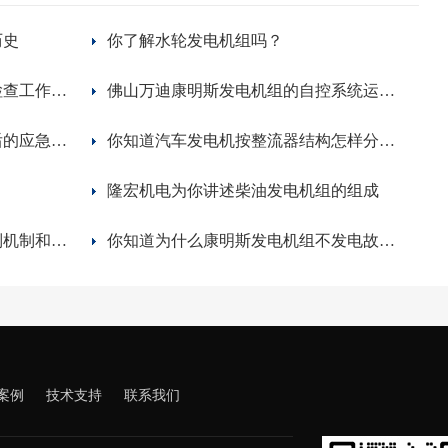
历史
你了解水轮发电机组吗？
关于潍柴柴油发电机组启动前检查工作，你了解多少？
佛山万迪康明斯发电机组的自控系统运正常运行需知
隆宏告诉你柴油发电机组进水后的应急处理方法
你知道汽车发电机按整流器结构怎样分类吗？
隆宏机电为你讲述柴油发电机组的组成
李克强在津考察时强调创新体制机制和推动科技进步
你知道为什么康明斯发电机组不发电故障吗？
案例
技术支持
联系我们