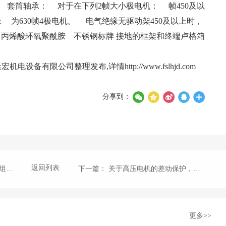
 套筒轴承： 对于在下列2帧大小极电机： 帧450及以
赫兹; 为630帧4极电机。 电气绝缘无驱动架450及以上时，
丙烯酸环氧聚酰胺 不锈钢标牌 接地的框架和终端卢格箱
隆宏机电设备有限公司整理发布,详情
http://www.fslhjd.com
分享到：
返回列表
吗？
下一篇
： 关于高压电机的差动保护，你知道多少？
更多>>