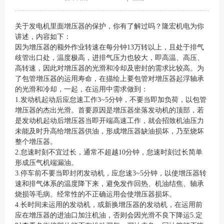
关于发电机里面增压器的保护，你有了解过吗？隆宏机电为你
讲述，内容如下：
因为增压器的额外作业转速在每分钟13万转以上，且处于排气
歧管出口处，温度极高，进排气压力也较大，即高温、高压、
高转速，因此对增压器的光滑和冷却及密封的需求比较高。为
了包管增压器的运用寿命，在描绘上要包管对增压器起浮轴承
的光滑和冷却，一起，在运用中需求做到：
1.发动机起动后应怠速工作3~5分钟，不要当即加负荷，以包管
增压器的杰出光滑。首要原因是增压器坐落发动机的顶部，若
是发动机起动后增压器当即开端高速工作，就会招致机油压力
未能及时升高给增压器供油，形成增压器缺油损坏，乃至烧坏
整个增压器。
2.怠速时刻不宜过长，通常不超越10分钟，怠速时刻过长简单
形成压气机端漏油。
3.停车前不要当即封闭发动机，应怠速3~5分钟，以使增压器转
速和排气体系的温度降下来，避免发作回热、机油结焦、轴承
烧损等毛病。经常性的不正确运用会使增压器损坏。
4.长时间未运用的发动机，或新换增压器的发动机，在运用前
应在增压器的进油口加注机油，否则会因光滑不良下降运5.定