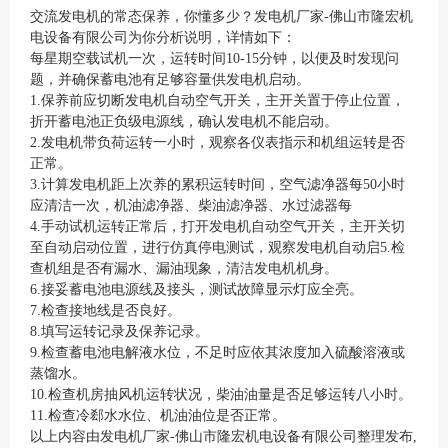
交流发电机的常态保养，你懂多少？发电机厂家-佛山市隆宏机
电设备有限公司为你分析说明，详情如下：
每星期空载试机一次，运转时间10-15分钟，以便及时发现问
题，并确保蓄电池有足够容量供发电机启动。
1.保养前应切断发电机自动空气开关，主开关置于停止位置，
折开蓄电池正负级电源线，确认发电机不能启动。
2.发电机带负荷运转一小时，观察各仪表指示和机组运转是否
正常。
3.计算发电机距上次养的累积运转时间，空气滤净器每50小时
应清洁一次，机油滤净器、柴油滤净器、水过滤器每
4.手动试机运转正常后，打开发电机自动空气开关，主开关切
至自动启动位置，进行仿真停电测试，观察发电机自动启5.检
查机组是否有漏水、漏油现象，清洁发电机机身。
6.接妥蓄电池电源线及接头，测试故障显示灯应全亮。
7.检查接地线是否良好。
8.填写运转记录及保养记录。
9.检查蓄电池电解液水位，不足时应依其浓度加入硫酸溶液或
蒸馏水。
10.检查机房抽风机运转状况，柴油油量是否足够运转八小时。
11.检查冷郄水水位、机油油位是否正常。
以上内容由发电机厂家-佛山市隆宏机电设备有限公司整理发布,